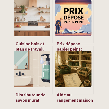
Cuisine bois et
Prix dépose
plan de travail
papier peint :
blanc : idées,
combien prévoir
styles et erreurs à
et comment
éviter
l’optimiser
Distributeur de
Aide au
savon mural
rangement maison
rechargeable :
: luxe superflu ou