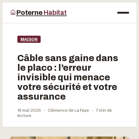
Poterne
Habitat
Maison
MAISON
Bricolage
Câble sans gaine dans
Déco
le placo : l’erreur
invisible qui menace
Jardinage
votre sécurité et votre
assurance
18 mai 2026
·
Clémence de La Faye
·
7 min de
lecture