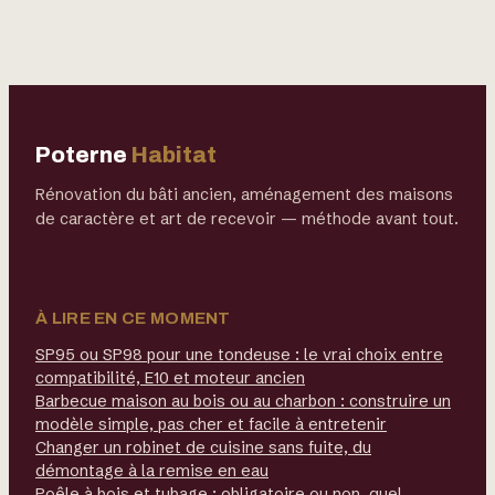
guide pour bien
solution concrète
choisir et installer
contre la charge
mentale ?
Poterne
Habitat
Rénovation du bâti ancien, aménagement des maisons
de caractère et art de recevoir — méthode avant tout.
À LIRE EN CE MOMENT
SP95 ou SP98 pour une tondeuse : le vrai choix entre
compatibilité, E10 et moteur ancien
Barbecue maison au bois ou au charbon : construire un
modèle simple, pas cher et facile à entretenir
Changer un robinet de cuisine sans fuite, du
démontage à la remise en eau
Poêle à bois et tubage : obligatoire ou non, quel