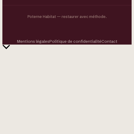
Poterne Habitat — restaurer avec méthode.
Mentions légales
Politique de confidentialité
Contact
Retour
en
haut