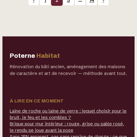
‹
1
2
3
…
14
›
Poterne
Habitat
Rénovation du bâti ancien, aménagement des maisons
de caractère et art de recevoir — méthode avant tout.
À LIRE EN CE MOMENT
Laine de roche ou laine de verre : lequel choisir pour le
bruit, le feu et les combles ?
Brique pour mur intérieur : rouge, grise ou sable rosé,
le rendu se joue avant la pose
Sans IPN apparent, pas sans reprise de charge : ce que