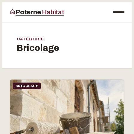
Poterne
Habitat
Maison
CATÉGORIE
Bricolage
Bricolage
Déco
Jardinage
BRICOLAGE