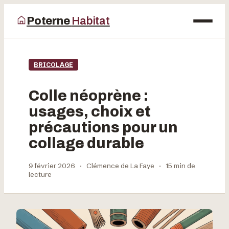
Poterne
Habitat
Maison
BRICOLAGE
Bricolage
Colle néoprène :
Déco
usages, choix et
précautions pour un
Jardinage
collage durable
9 février 2026
·
Clémence de La Faye
·
15 min de
lecture