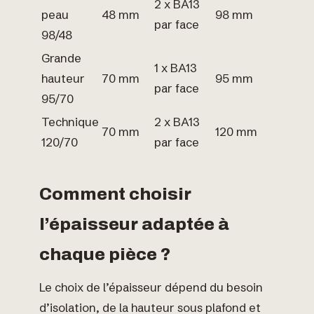
2 x BA13
peau
48 mm
98 mm
par face
98/48
Grande
1 x BA13
hauteur
70 mm
95 mm
par face
95/70
Technique
2 x BA13
70 mm
120 mm
120/70
par face
Comment choisir
l’épaisseur adaptée à
chaque pièce ?
Le choix de l’épaisseur dépend du besoin
d’isolation, de la hauteur sous plafond et