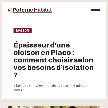
Poterne
Habitat
Maison
MAISON
Bricolage
Épaisseur d’une
Déco
cloison en Placo :
comment choisir selon
Jardinage
vos besoins d’isolation
?
7 juin 2026
·
Clémence de La Faye
·
6 min de
lecture