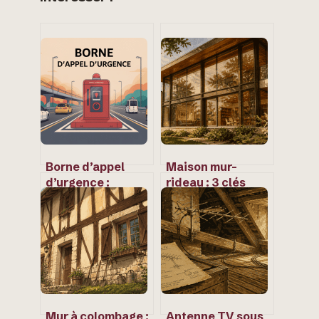
Borne d’appel
Maison mur-
d’urgence :
rideau : 3 clés
usages, normes et
pour allier
bonnes pratiques
transparence
totale, confort
thermique et
design
architectural
Mur à colombage :
Antenne TV sous