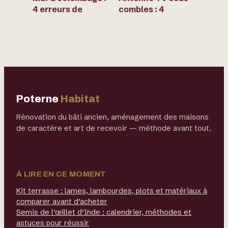
4 erreurs de
combles : 4
rénovation qui
conditions
menacent votre
techniques pour
ossature bois
une réception
TNT sans perçage
Poterne
Habitat
Rénovation du bâti ancien, aménagement des maisons
de caractère et art de recevoir — méthode avant tout.
À LIRE EN CE MOMENT
Kit terrasse : lames, lambourdes, plots et matériaux à
comparer avant d’acheter
Semis de l’œillet d’Inde : calendrier, méthodes et
astuces pour réussir