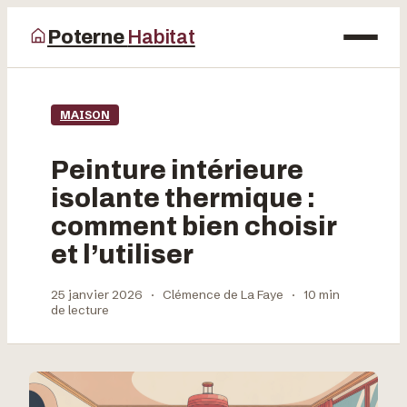
Poterne
Habitat
Maison
MAISON
Bricolage
Peinture intérieure
Déco
isolante thermique :
comment bien choisir
Jardinage
et l’utiliser
25 janvier 2026
·
Clémence de La Faye
·
10 min
de lecture