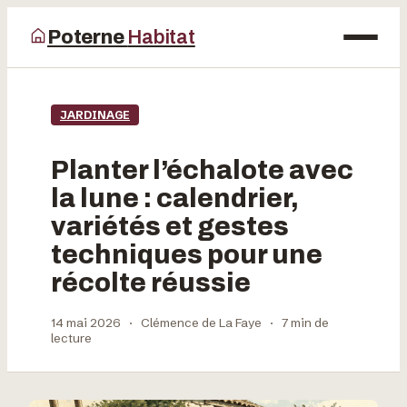
Poterne
Habitat
Maison
JARDINAGE
Bricolage
Planter l’échalote avec
Déco
la lune : calendrier,
variétés et gestes
Jardinage
techniques pour une
récolte réussie
14 mai 2026
·
Clémence de La Faye
·
7 min de
lecture