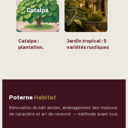
budget
choisir
Catalpa :
Jardin tropical : 5
plantation,
variétés rustiques
entretien et
pour transformer
usages d’un arbre
votre extérieur en
d’ornement au
jungle résistante
charme unique
au gel
Poterne
Habitat
Rénovation du bâti ancien, aménagement des maisons
de caractère et art de recevoir — méthode avant tout.