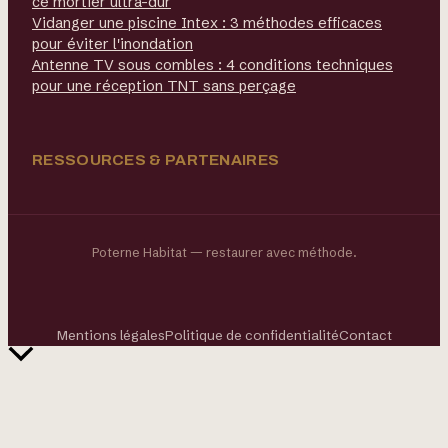
ce mortier ultra-dur
Vidanger une piscine Intex : 3 méthodes efficaces
pour éviter l'inondation
Antenne TV sous combles : 4 conditions techniques
pour une réception TNT sans perçage
RESSOURCES & PARTENAIRES
Poterne Habitat — restaurer avec méthode.
Mentions légales
Politique de confidentialité
Contact
Retour
en
haut