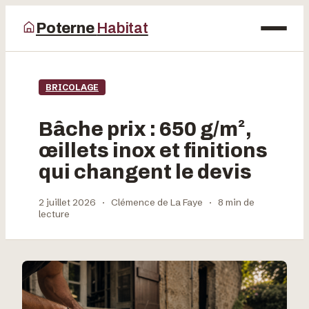
Poterne
Habitat
Maison
BRICOLAGE
Bricolage
Bâche prix : 650 g/m²,
Déco
œillets inox et finitions
qui changent le devis
Jardinage
2 juillet 2026
·
Clémence de La Faye
·
8 min de
lecture