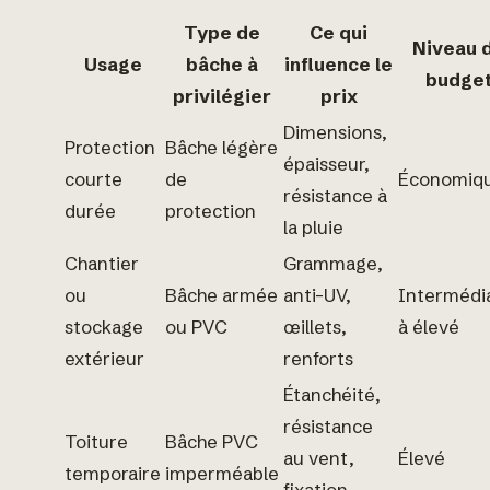
Type de
Ce qui
Niveau 
Usage
bâche à
influence le
budge
privilégier
prix
Dimensions,
Protection
Bâche légère
épaisseur,
courte
de
Économiq
résistance à
durée
protection
la pluie
Chantier
Grammage,
ou
Bâche armée
anti-UV,
Intermédi
stockage
ou PVC
œillets,
à élevé
extérieur
renforts
Étanchéité,
résistance
Toiture
Bâche PVC
au vent,
Élevé
temporaire
imperméable