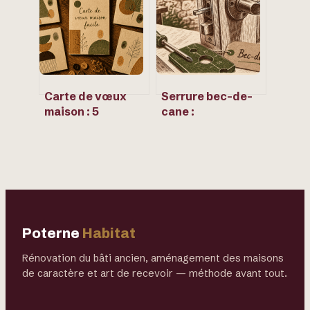
durables
plus se tromper
Carte de vœux
Serrure bec-de-
maison : 5
cane :
minutes, 3
fonctionnement,
matériaux et une
installation et
attention unique
critères de choix
Poterne
Habitat
Rénovation du bâti ancien, aménagement des maisons
de caractère et art de recevoir — méthode avant tout.