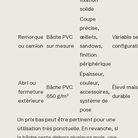
fixation
solide
Coupe
précise,
Remorque
Bâche PVC
œillets,
Variable s
ou camion
sur mesure
sandows,
configurat
finition
périphérique
Épaisseur,
Abri ou
couleur,
Bâche PVC
Élevé mais
fermeture
accessoires,
650 g/m²
durable
extérieure
système de
pose
Un prix bas peut être pertinent pour une
utilisation très ponctuelle. En revanche, si
la bâche reste dehors plusieurs mois, une