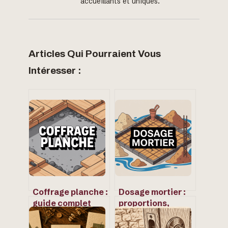
accueillants et uniques.
Articles Qui Pourraient Vous
Intéresser :
Coffrage planche :
Dosage mortier :
guide complet
proportions,
pour des travaux
méthodes et
propres et
conseils pour ne