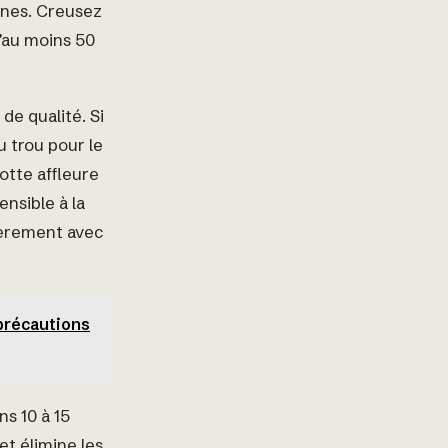
cines. Creusez
d’au moins 50
de qualité. Si
u trou pour le
motte affleure
ensible à la
gèrement avec
 précautions
s 10 à 15
et élimine les