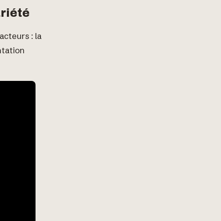
ariété
cteurs : la
ntation