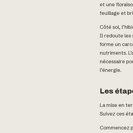
et une florais
feuillage et b
Côté sol, l’hi
Il redoute les 
forme un carcan
nutriments. L’
nécessaire pou
l’énergie.
Les étap
La mise en ter
Suivez ces éta
Commencez par