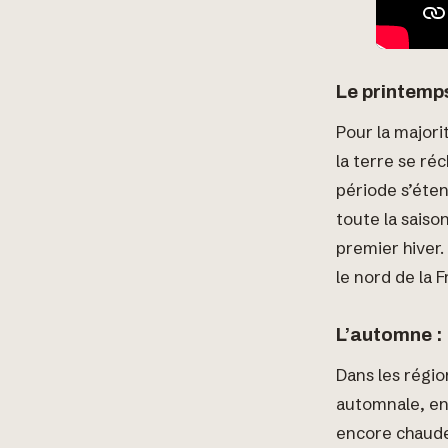
Le printemps
Pour la majori
la terre se ré
période s’éte
toute la saiso
premier hiver
le nord de la
L’automne :
Dans les régio
automnale, en 
encore chaude 