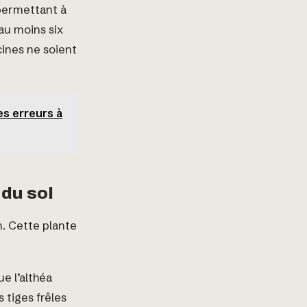
 permettant à
au moins six
cines ne soient
es erreurs à
 du sol
n. Cette plante
ue l’althéa
 tiges frêles