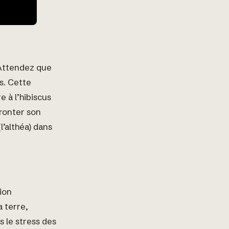
. Attendez que
s. Cette
e à l’hibiscus
fronter son
l’althéa) dans
ion
 terre,
 le stress des