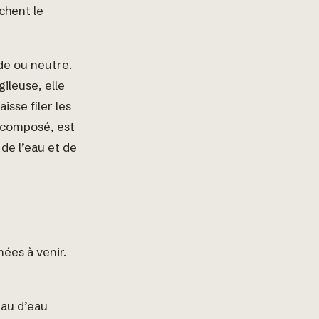
chent le
de ou neutre.
gileuse, elle
isse filer les
composé, est
de l’eau et de
ées à venir.
eau d’eau