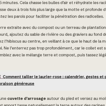
5 minutes. Cela chasse les bulles d’air et réhydrate les ra
sse deux à trois fois plus large que la motte et profonde 
z les parois pour faciliter la pénétration des radicelles.
rre extraite avec du compost ou un terreau de plantation 
lourd, ajoutez du sable de rivière ou des graviers au fond d
ez l’hibiscus au centre, en veillant à ce que le haut de la 
ol. Ne l’enterrez pas trop profondément, car le collet est s
omblez avec le mélange terre et compost, puis tassez lé
I
Comment tailler le laurier-rose : calendrier, gestes et
loraison généreuse
 une
cuvette d’arrosage
autour du pied et versez au moin
Cet apport tasse naturellement la terre autour des racines 