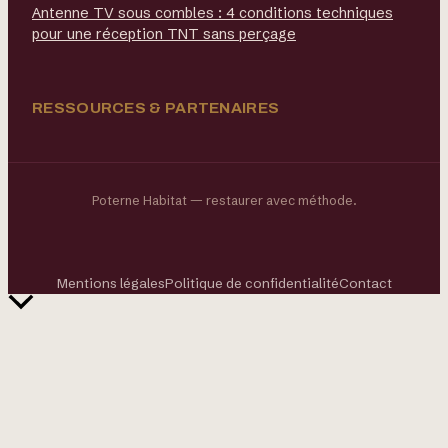
Antenne TV sous combles : 4 conditions techniques
pour une réception TNT sans perçage
RESSOURCES & PARTENAIRES
Poterne Habitat — restaurer avec méthode.
Mentions légales
Politique de confidentialité
Contact
Retour
en
haut