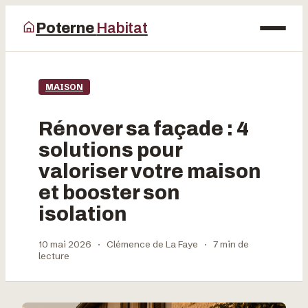
Poterne
Habitat
Maison
MAISON
Bricolage
Rénover sa façade : 4
Déco
solutions pour
valoriser votre maison
Jardinage
et booster son
isolation
10 mai 2026
·
Clémence de La Faye
·
7 min de
lecture