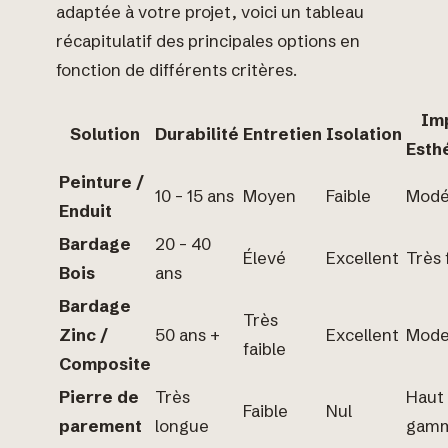
adaptée à votre projet, voici un tableau
récapitulatif des principales options en
fonction de différents critères.
Im
Solution
Durabilité
Entretien
Isolation
Esth
Peinture /
10 – 15 ans
Moyen
Faible
Modé
Enduit
Bardage
20 – 40
Élevé
Excellent
Très 
Bois
ans
Bardage
Très
Zinc /
50 ans +
Excellent
Mode
faible
Composite
Pierre de
Très
Haut
Faible
Nul
parement
longue
gam