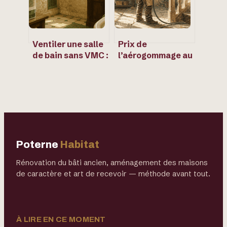
Ventiler une salle
Prix de
de bain sans VMC :
l’aérogommage au
5 méthodes
m2 : comment
concrètes pour
estimer votre
stopper l’humidité
budget selon le
et les moisissures
support
Poterne
Habitat
Rénovation du bâti ancien, aménagement des maisons
de caractère et art de recevoir — méthode avant tout.
À LIRE EN CE MOMENT