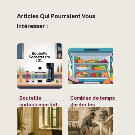
Articles Qui Pourraient Vous
Intéresser :
Bouteille
Combien de temps
sodastream lidl :
garder les
ce qu’il faut
aliments dans un
vraiment savoir
congélateur
avant d’acheter
couché