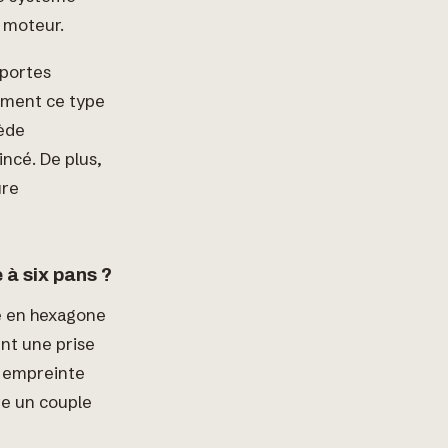
 moteur.
 portes
ement ce type
cède
incé. De plus,
ure
à six pans ?
ée en hexagone
ent une prise
e empreinte
re un couple