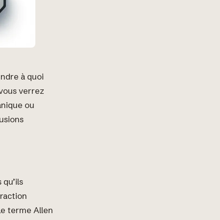
endre à quoi
 vous verrez
anique ou
fusions
 qu’ils
traction
Le terme Allen