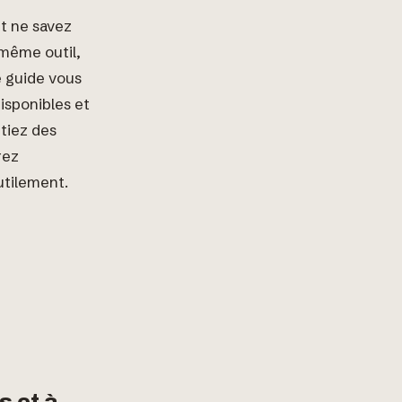
et ne savez
u même outil,
e guide vous
isponibles et
ntiez des
rez
utilement.
 et à