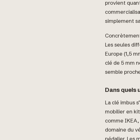
provient quant
commercialisa 
simplement sa 
Concrètement, 
Les seules di
Europe (1,5 mm
clé de 5 mm ne
semble proche
Dans quels u
La clé imbus 
mobilier en ki
comme IKEA, C
domaine du vél
pédalier. Les