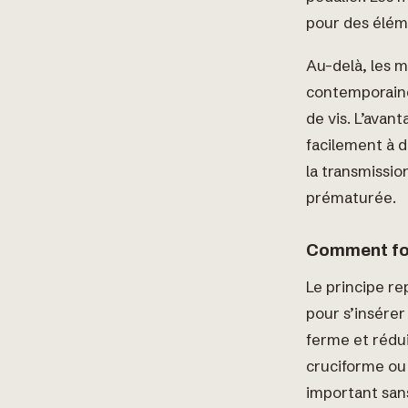
pour des éléme
Au-delà, les m
contemporaine
de vis. L’avan
facilement à d
la transmission
prématurée.
Comment fon
Le principe re
pour s’insérer
ferme et rédu
cruciforme ou
important san