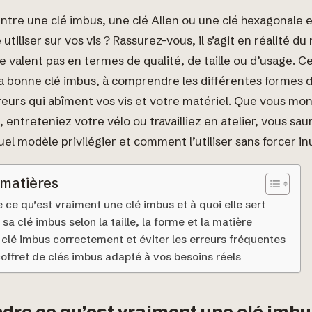
ntre une clé imbus, une clé Allen ou une clé hexagonale 
 utiliser sur vos vis ? Rassurez-vous, il s’agit en réalité d
e valent pas en termes de qualité, de taille ou d’usage. C
 la bonne clé imbus, à comprendre les différentes formes d
rreurs qui abîment vos vis et votre matériel. Que vous mo
entreteniez votre vélo ou travailliez en atelier, vous sau
l modèle privilégier et comment l’utiliser sans forcer in
 matières
ce qu’est vraiment une clé imbus et à quoi elle sert
 sa clé imbus selon la taille, la forme et la matière
e clé imbus correctement et éviter les erreurs fréquentes
coffret de clés imbus adapté à vos besoins réels
re ce qu’est vraiment une clé imbus