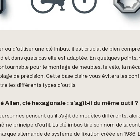
r ou d’utiliser une clé imbus, il est crucial de bien compr
d et dans quels cas elle est adaptée. En quelques points,
contournable pour le montage de meubles, le vélo, la méc
olage de précision. Cette base claire vous évitera les con
re les différents types d’outils.
lé Allen, clé hexagonale : s’agit-il du même outil ?
rsonnes pensent qu’il s’agit de modèles différents, alors
ême principe d’outil. La clé imbus tire son nom de la con
marque allemande de système de fixation créée en 1936. 