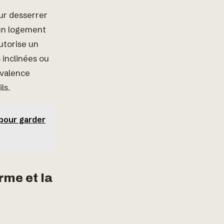
our desserrer
 un logement
utorise un
 inclinées ou
yvalence
ls.
 pour garder
rme et la