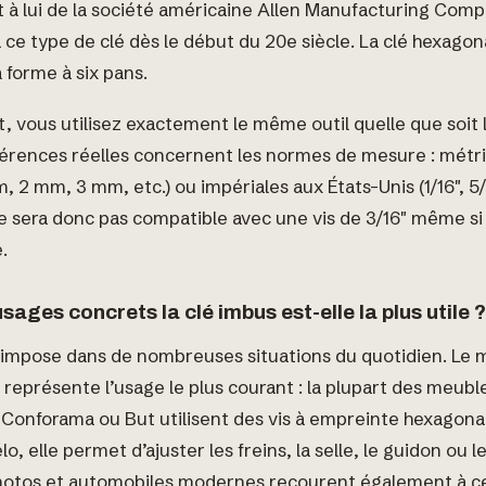
 à lui de la société américaine Allen Manufacturing Comp
ce type de clé dès le début du 20e siècle. La clé hexagon
forme à six pans.
vous utilisez exactement le même outil quelle que soit l
fférences réelles concernent les normes de mesure : métr
, 2 mm, 3 mm, etc.) ou impériales aux États-Unis (1/16″, 5/6
 sera donc pas compatible avec une vis de 3/16″ même si l
.
sages concrets la clé imbus est-elle la plus utile ?
s’impose dans de nombreuses situations du quotidien. Le
t représente l’usage le plus courant : la plupart des meu
onforama ou But utilisent des vis à empreinte hexagonal
o, elle permet d’ajuster les freins, la selle, le guidon ou 
 motos et automobiles modernes recourent également à 