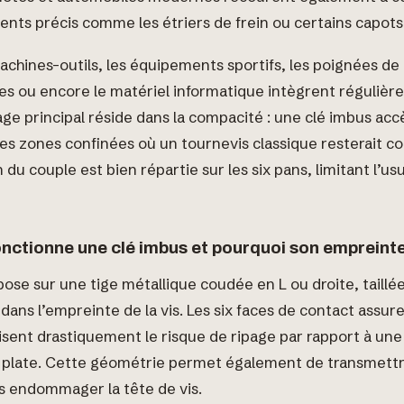
nts précis comme les étriers de frein ou certains capots
achines-outils, les équipements sportifs, les poignées de
s ou encore le matériel informatique intègrent régulièr
tage principal réside dans la compacité : une clé imbus ac
es zones confinées où un tournevis classique resterait co
 du couple est bien répartie sur les six pans, limitant l’us
ctionne une clé imbus et pourquoi son empreinte 
pose sur une tige métallique coudée en L ou droite, taill
 dans l’empreinte de la vis. Les six faces de contact assur
isent drastiquement le risque de ripage par rapport à un
 plate. Cette géométrie permet également de transmett
s endommager la tête de vis.