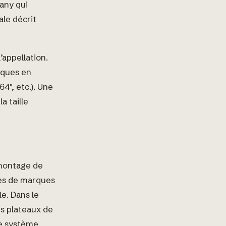
any qui
ale décrit
’appellation.
iques en
4″, etc.). Une
a taille
 montage de
bles de marques
e. Dans le
les plateaux de
ce système