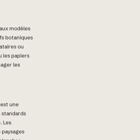
 aux modèles
fs botaniques
ataires ou
 les papiers
mager les
 est une
s standards
. Les
e paysages