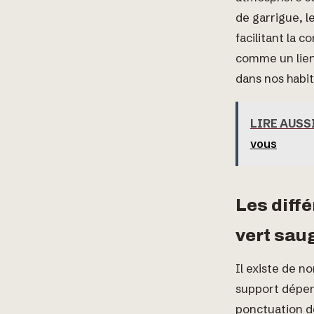
de garrigue, l
facilitant la 
comme un lien 
dans nos habit
LIRE AUSS
vous
Les diff
vert sau
Il existe de n
support dépend
ponctuation dé