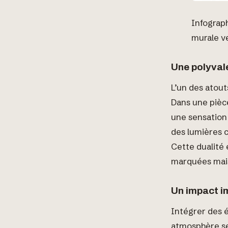
Infograp
murale v
Une polyval
L’un des atout
Dans une pièce
une sensation 
des lumières c
Cette dualité 
marquées mais 
Un impact im
Intégrer des é
atmosphère ser