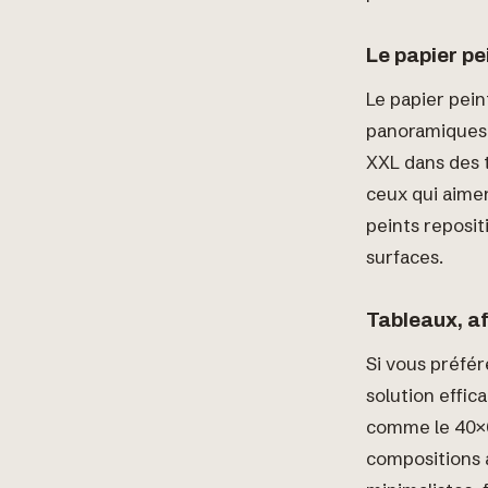
Le papier p
Le papier pei
panoramiques.
XXL dans des t
ceux qui aimen
peints reposit
surfaces.
Tableaux, af
Si vous préfé
solution effic
comme le 40×6
compositions a