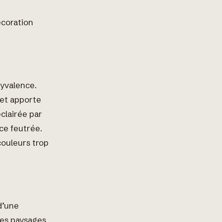
écoration
lyvalence.
 et apporte
clairée par
ce feutrée.
couleurs trop
d’une
des paysages