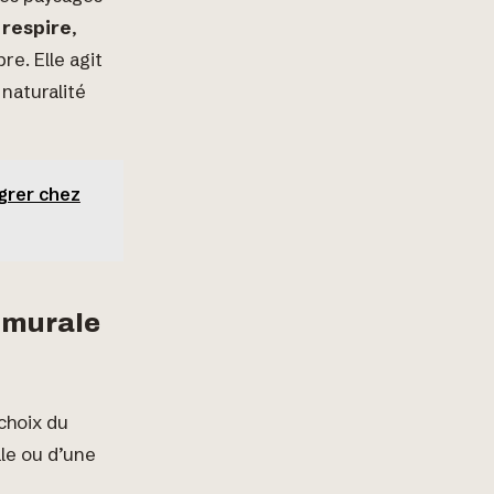
 respire
,
e. Elle agit
 naturalité
égrer chez
 murale
choix du
ale ou d’une