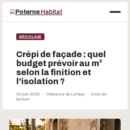
Poterne
Habitat
Maison
BRICOLAGE
Bricolage
Crépi de façade : quel
Déco
budget prévoir au m²
selon la finition et
Jardinage
l’isolation ?
30 juin 2026
·
Clémence de La Faye
·
5 min de
lecture