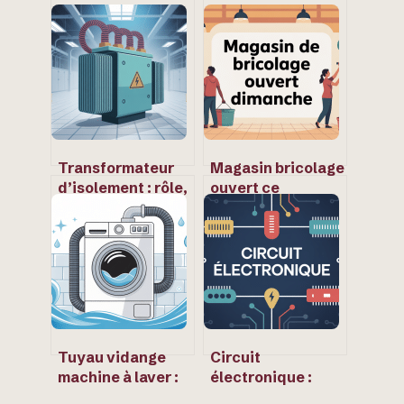
Transformateur
Magasin bricolage
d’isolement : rôle,
ouvert ce
schémas et
dimanche : où
critères de choix
aller près de chez
vous
Tuyau vidange
Circuit
machine à laver :
électronique :
guide complet
bases