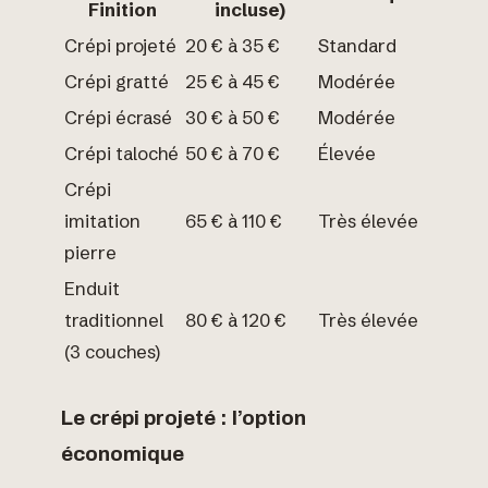
Finition
incluse)
Crépi projeté
20 € à 35 €
Standard
Crépi gratté
25 € à 45 €
Modérée
Crépi écrasé
30 € à 50 €
Modérée
Crépi taloché
50 € à 70 €
Élevée
Crépi
imitation
65 € à 110 €
Très élevée
pierre
Enduit
traditionnel
80 € à 120 €
Très élevée
(3 couches)
Le crépi projeté : l’option
économique