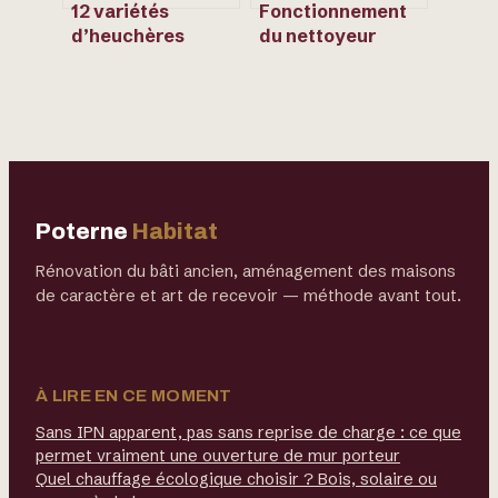
12 variétés
Fonctionnement
d’heuchères
du nettoyeur
incontournables
haute pression :
pour illuminer vos
mécanique,
zones d’ombre
pistons et
refroidissement
Poterne
Habitat
Rénovation du bâti ancien, aménagement des maisons
de caractère et art de recevoir — méthode avant tout.
À LIRE EN CE MOMENT
Sans IPN apparent, pas sans reprise de charge : ce que
permet vraiment une ouverture de mur porteur
Quel chauffage écologique choisir ? Bois, solaire ou