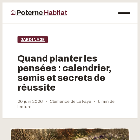
Poterne
Habitat
Maison
JARDINAGE
Bricolage
Quand planter les
Déco
pensées : calendrier,
semis et secrets de
Jardinage
réussite
20 juin 2026
·
Clémence de La Faye
·
5 min de
lecture