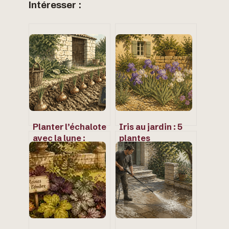
Intéresser :
Planter l’échalote
Iris au jardin : 5
avec la lune :
plantes
calendrier,
compagnes
variétés et gestes
idéales et le paillis
techniques pour
pour réussir leur
une récolte
floraison
réussie