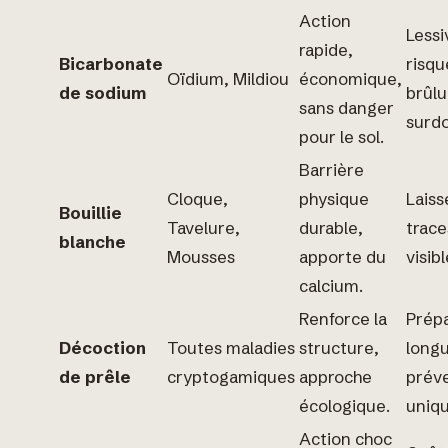
Action
Lessi
rapide,
Bicarbonate
risqu
Oïdium, Mildiou
économique,
de sodium
brûlu
sans danger
surdo
pour le sol.
Barrière
Cloque,
physique
Laiss
Bouillie
Tavelure,
durable,
trace
blanche
Mousses
apporte du
visibl
calcium.
Renforce la
Prépa
Décoction
Toutes maladies
structure,
longu
de prêle
cryptogamiques
approche
prév
écologique.
uniq
Action choc