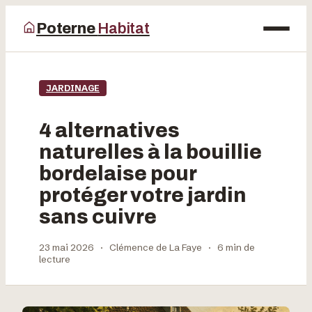
Poterne
Habitat
Maison
JARDINAGE
Bricolage
4 alternatives
Déco
naturelles à la bouillie
bordelaise pour
Jardinage
protéger votre jardin
sans cuivre
23 mai 2026
·
Clémence de La Faye
·
6 min de
lecture