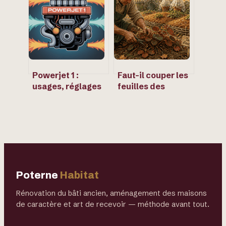
estimer votre
usages d’un arbre
budget
d’ornement au
charme unique
Powerjet 1 :
Faut-il couper les
usages, réglages
feuilles des
et impacts sur les
fraisiers avant
performances
l’hiver ? 3 étapes
moteur
pour une récolte
record
Poterne
Habitat
Rénovation du bâti ancien, aménagement des maisons
de caractère et art de recevoir — méthode avant tout.