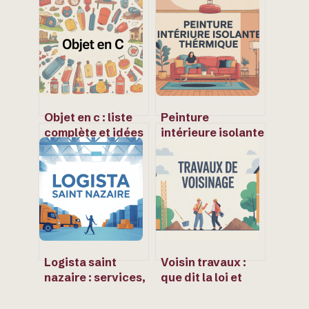
Objet en c : liste
Peinture
complète et idées
intérieure isolante
d’objets utiles en
thermique :
c
comment bien
choisir et l’utiliser
Logista saint
Voisin travaux :
nazaire : services,
que dit la loi et
horaires et
comment réagir
informations
sereinement