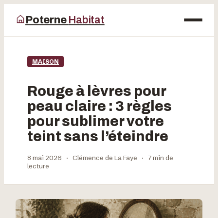
Poterne
Habitat
Maison
MAISON
Bricolage
Rouge à lèvres pour
Déco
peau claire : 3 règles
pour sublimer votre
Jardinage
teint sans l’éteindre
8 mai 2026
·
Clémence de La Faye
·
7 min de
lecture