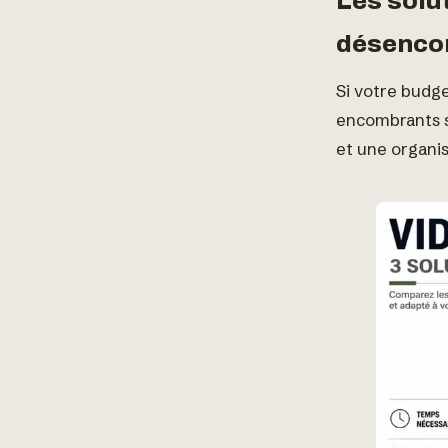
Les solu
désenco
Si votre budge
encombrants s
et une organis