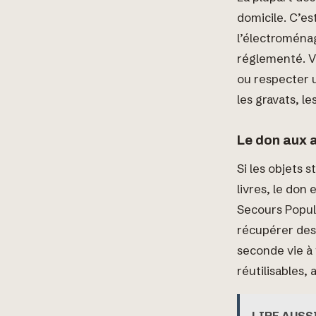
domicile. C’e
l’électroména
réglementé. V
ou respecter 
les gravats, l
Le don aux a
Si les objets 
livres, le do
Secours Popul
récupérer des 
seconde vie à 
réutilisables, 