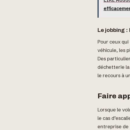
LIRE AUSS
efficaceme
Le jobbing : 
Pour ceux qui
véhicule, les 
Des particulie
déchetterie la
le recours à u
Faire app
Lorsque le vo
le cas d’escal
entreprise de