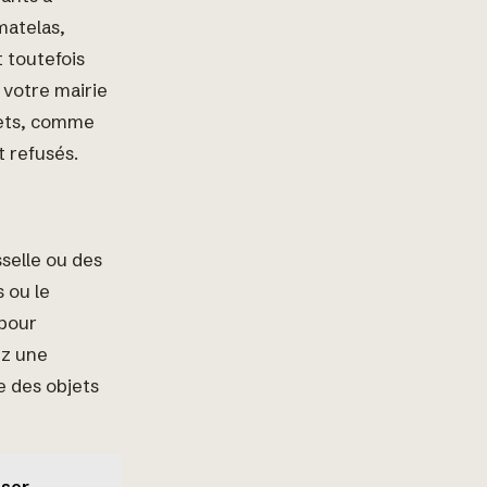
matelas,
 toutefois
votre mairie
hets, comme
t refusés.
selle ou des
 ou le
 pour
ez une
e des objets