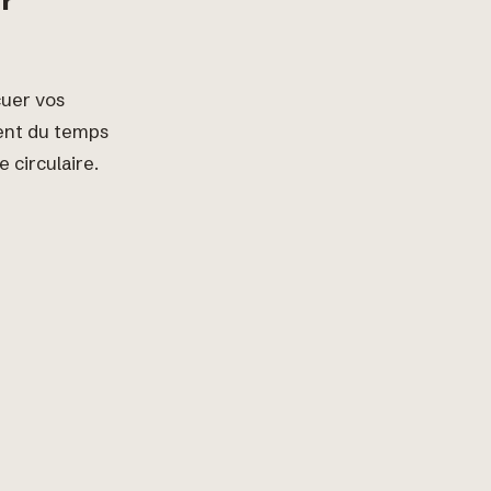
r
cuer vos
ent du temps
 circulaire.