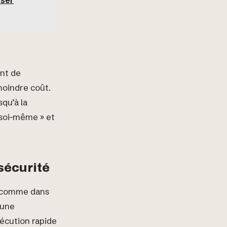
oser
nt de
moindre coût.
squ’à la
 soi-même » et
 sécurité
, comme dans
’une
écution rapide