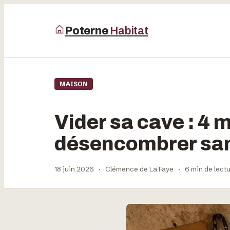
Poterne
Habitat
MAISON
Vider sa cave : 4
désencombrer sans
18 juin 2026
·
Clémence de La Faye
·
6 min de lect