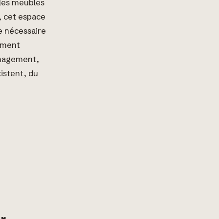
les meubles
s, cet espace
e nécessaire
lement
énagement,
istent, du