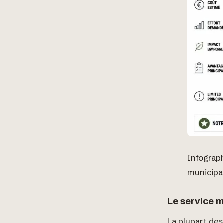
Infograph
municipal
Le service 
La plupart de