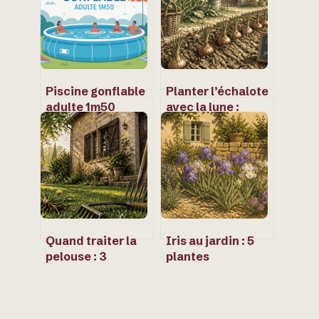
Piscine gonflable
Planter l’échalote
adulte 1m50
avec la lune :
hauteur : guide
calendrier,
complet pour bien
variétés et gestes
choisir
techniques pour
une récolte
réussie
Quand traiter la
Iris au jardin : 5
pelouse : 3
plantes
périodes clés pour
compagnes
éliminer les
idéales et le paillis
mauvaises herbes
pour réussir leur