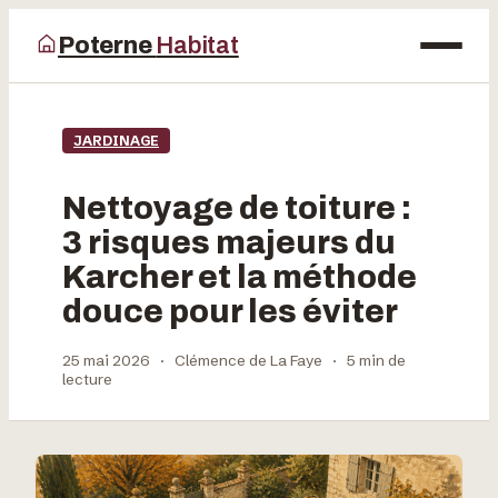
Poterne
Habitat
Maison
JARDINAGE
Bricolage
Nettoyage de toiture :
Déco
3 risques majeurs du
Karcher et la méthode
Jardinage
douce pour les éviter
25 mai 2026
·
Clémence de La Faye
·
5 min de
lecture